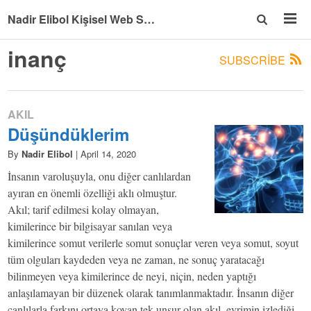
Nadir Elibol Kişisel Web Sitesi
inanç
SUBSCRIBE
AKIL
Düşündüklerim
By
Nadir Elibol
|
April 14, 2020
İnsanın varoluşuyla, onu diğer canlılardan
ayıran en önemli özelliği aklı olmuştur.
Akıl; tarif edilmesi kolay olmayan,
kimilerince bir bilgisayar sanılan veya
kimilerince somut verilerle somut sonuçlar veren veya somut, soyut
tüm olguları kaydeden veya ne zaman, ne sonuç yaratacağı
bilinmeyen veya kimilerince de neyi, niçin, neden yaptığı
anlaşılamayan bir düzenek olarak tanımlanmaktadır. İnsanın diğer
canlılarla farkını ortaya koyan tek unsur olan akıl, evrimin izlediği